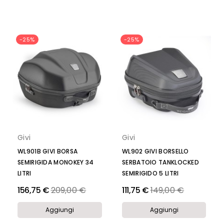
-25%
-25%
Givi
Givi
WL902 GIVI BORSELLO
WL901B GIVI BORSA
SERBATOIO TANKLOCKED
SEMIRIGIDA MONOKEY 34
SEMIRIGIDO 5 LITRI
LITRI
Prezzo
Prezzo
156,75 €
209,00 €
111,75 €
149,00 €
Aggiungi
Aggiungi