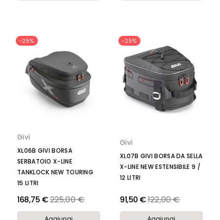
-25%
-25%
Givi
Givi
XL06B GIVI BORSA
XL07B GIVI BORSA DA SELLA
SERBATOIO X-LINE
X-LINE NEW ESTENSIBILE 9 /
TANKLOCK NEW TOURING
12 LITRI
15 LITRI
Prezzo
Prezzo
168,75 €
225,00 €
91,50 €
122,00 €
Aggiungi
Aggiungi