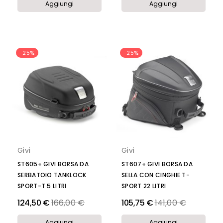
Aggiungi
Aggiungi
-25%
-25%
Givi
Givi
ST605+ GIVI BORSA DA
ST607+ GIVI BORSA DA
SERBATOIO TANKLOCK
SELLA CON CINGHIE T-
SPORT-T 5 LITRI
SPORT 22 LITRI
Prezzo
Prezzo
124,50 €
166,00 €
105,75 €
141,00 €
Aggiungi
Aggiungi