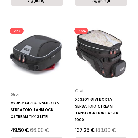
Aggiungi
Aggiungi
-25%
-25%
Givi
Givi
XS320Y GIVI BORSA
XS319Y GIVI BORSELLO DA
SERBATOIO XTREAM
SERBATOIO TANKLOCK
TANKLOCK HONDA CFR
XSTREAM YKK 3 LITRI
1000
Prezzo
Prezzo
49,50 €
66,00 €
137,25 €
183,00 €