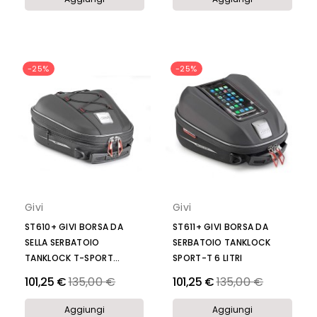
-25%
-25%
Givi
Givi
ST610+ GIVI BORSA DA
ST611+ GIVI BORSA DA
SELLA SERBATOIO
SERBATOIO TANKLOCK
TANKLOCK T-SPORT...
SPORT-T 6 LITRI
Prezzo
Prezzo
101,25 €
135,00 €
101,25 €
135,00 €
Aggiungi
Aggiungi