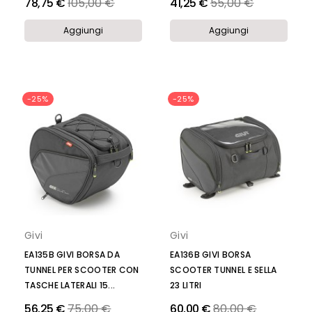
Prezzo
Prezzo
78,75 €
105,00 €
41,25 €
55,00 €
Aggiungi
Aggiungi
-25%
-25%
Givi
Givi
EA135B GIVI BORSA DA
EA136B GIVI BORSA
TUNNEL PER SCOOTER CON
SCOOTER TUNNEL E SELLA
TASCHE LATERALI 15...
23 LITRI
Prezzo
Prezzo
56,25 €
75,00 €
60,00 €
80,00 €