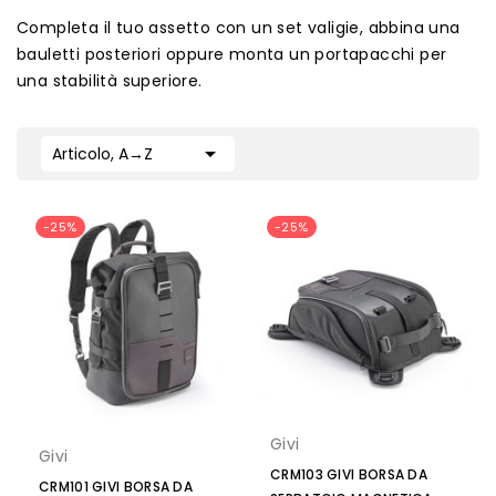
Completa il tuo assetto con un
set valigie
, abbina una
bauletti posteriori
oppure monta un
portapacchi
per
una stabilità superiore.

Articolo, A→Z
-25%
-25%
Givi
Givi
CRM103 GIVI BORSA DA
CRM101 GIVI BORSA DA