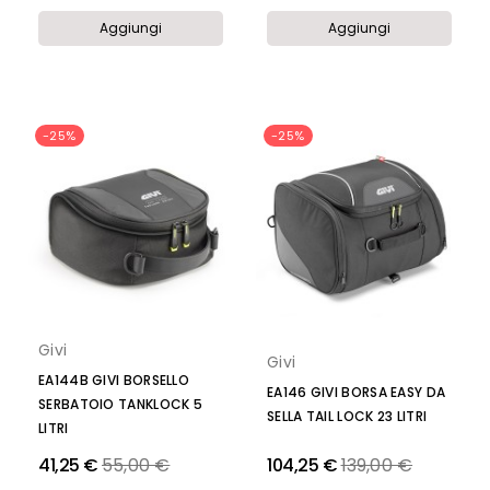
Aggiungi
Aggiungi
-25%
-25%
Givi
Givi
EA144B GIVI BORSELLO
EA146 GIVI BORSA EASY DA
SERBATOIO TANKLOCK 5
SELLA TAIL LOCK 23 LITRI
LITRI
Prezzo
Prezzo
41,25 €
55,00 €
104,25 €
139,00 €