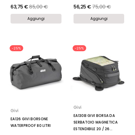
Prezzo
Prezzo
63,75 €
85,00 €
56,25 €
75,00 €
Aggiungi
Aggiungi
-25%
-25%
Givi
Givi
EA130B GIVI BORSA DA
EA126 GIVI BORSONE
SERBATOIO MAGNETICA
WATERPROOF 80 LITRI
ESTENDIBILE 20 / 26...