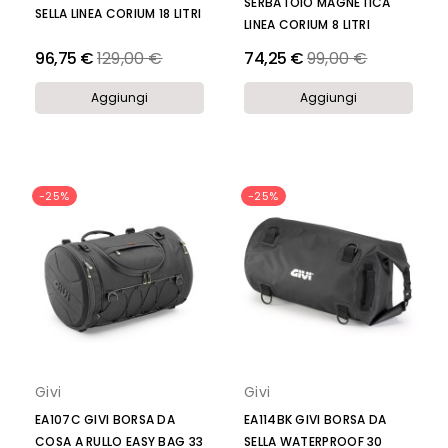
SERBATOIO MAGNETICA
SELLA LINEA CORIUM 18 LITRI
LINEA CORIUM 8 LITRI
Prezzo
Prezzo
96,75 €
129,00 €
74,25 €
99,00 €
Aggiungi
Aggiungi
-25%
-25%
Givi
Givi
EA107C GIVI BORSA DA
EA114BK GIVI BORSA DA
COSA A RULLO EASY BAG 33
SELLA WATERPROOF 30