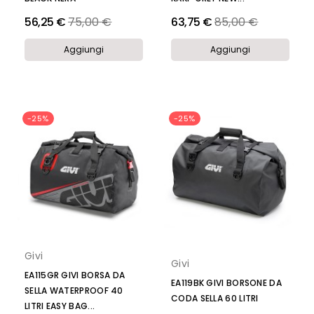
Prezzo
Prezzo
56,25 €
75,00 €
63,75 €
85,00 €
Aggiungi
Aggiungi
-25%
-25%
Givi
Givi
EA115GR GIVI BORSA DA
EA119BK GIVI BORSONE DA
SELLA WATERPROOF 40
CODA SELLA 60 LITRI
LITRI EASY BAG...