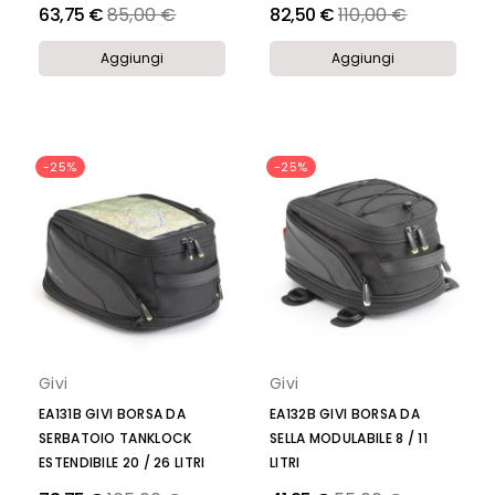
Prezzo
Prezzo
63,75 €
85,00 €
82,50 €
110,00 €
Aggiungi
Aggiungi
-25%
-25%
Givi
Givi
EA131B GIVI BORSA DA
EA132B GIVI BORSA DA
SERBATOIO TANKLOCK
SELLA MODULABILE 8 / 11
ESTENDIBILE 20 / 26 LITRI
LITRI