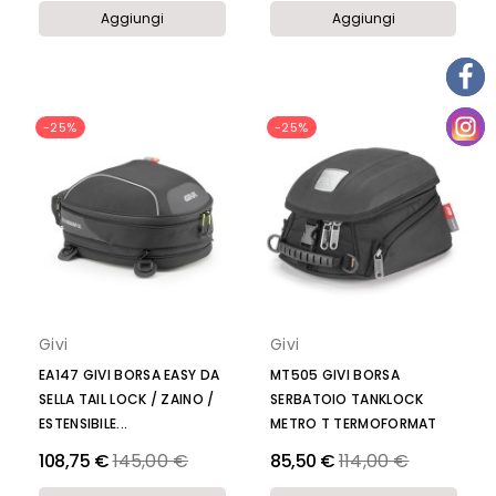
Aggiungi
Aggiungi
-25%
-25%
Givi
Givi
EA147 GIVI BORSA EASY DA
MT505 GIVI BORSA
SELLA TAIL LOCK / ZAINO /
SERBATOIO TANKLOCK
ESTENSIBILE...
METRO T TERMOFORMAT
Prezzo
Prezzo
108,75 €
145,00 €
85,50 €
114,00 €