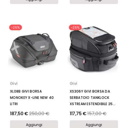
-25%
-25%
Givi
Givi
XL08B GIVI BORSA
XS306Y GIVI BORSA DA
MONOKEY X-LINE NEW 40
SERBATOIO TANKLOCK
LITRI
XSTREAM ESTENDIBILE 25...
Prezzo
Prezzo
187,50 €
250,00 €
117,75 €
157,00 €
Aggiungi
Aggiungi