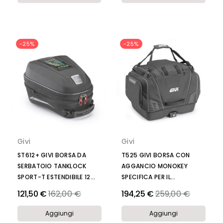
-25%
-25%
Givi
Givi
ST612+ GIVI BORSA DA
T525 GIVI BORSA CON
SERBATOIO TANKLOCK
AGGANCIO MONOKEY
SPORT-T ESTENDIBILE 12...
SPECIFICA PER IL...
Prezzo
Prezzo
121,50 €
162,00 €
194,25 €
259,00 €
Aggiungi
Aggiungi