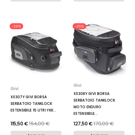
-25%
-25%
Givi
Givi
XS308Y GIVI BORSA
XS307Y GIVI BORSA
SERBATOIO TANKLOCK
SERBATOIO TANKLOCK
MOTO ENDURO
ESTENSIBILE 15 LITRI YKK...
ESTENSIBILE...
Prezzo
Prezzo
115,50 €
154,00 €
127,50 €
170,00 €