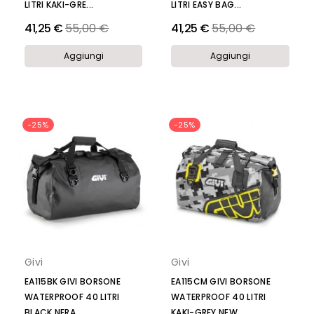
LITRI KAKI-GRE...
LITRI EASY BAG...
Prezzo
Prezzo
41,25 €
55,00 €
41,25 €
55,00 €
Aggiungi
Aggiungi
-25%
-25%
Givi
Givi
EA115BK GIVI BORSONE
EA115CM GIVI BORSONE
WATERPROOF 40 LITRI
WATERPROOF 40 LITRI
BLACK NERA
KAKI-GREY NEW...