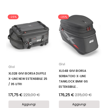
-25%
-25%
Givi
Givi
XL04B GIVI BORSA
XL02B GIVI BORSA DUFFLE
SERBATOIO X-LINE
X-LINE NEW ESTENSIBILE 25
TANKLOCK BMW GS
/ 35 LITRI
ESTENSIBILE...
Prezzo
Prezzo
171,75 €
229,00 €
176,25 €
235,00 €
Aggiungi
Aggiungi