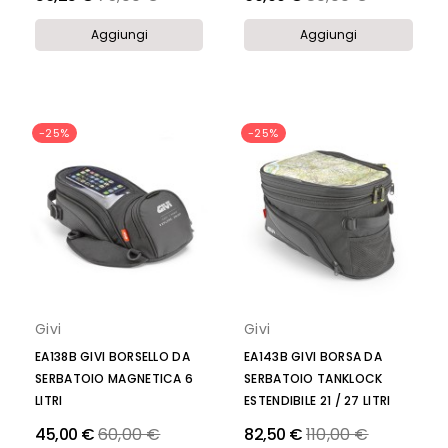
Aggiungi
Aggiungi
-25%
-25%
Givi
Givi
EA138B GIVI BORSELLO DA
EA143B GIVI BORSA DA
SERBATOIO MAGNETICA 6
SERBATOIO TANKLOCK
LITRI
ESTENDIBILE 21 / 27 LITRI
Prezzo
Prezzo
45,00 €
60,00 €
82,50 €
110,00 €