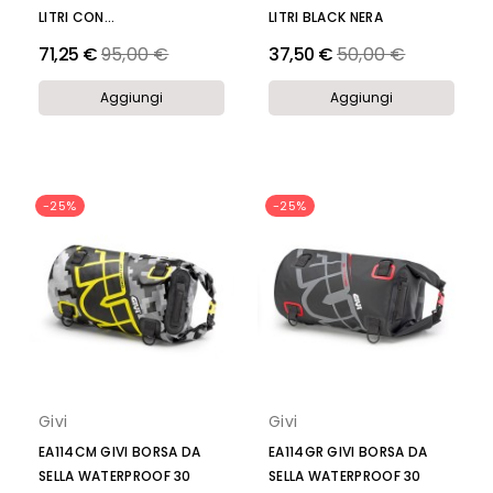
LITRI CON...
LITRI BLACK NERA
Prezzo
Prezzo
71,25 €
95,00 €
37,50 €
50,00 €
Aggiungi
Aggiungi
-25%
-25%
Givi
Givi
EA114CM GIVI BORSA DA
EA114GR GIVI BORSA DA
SELLA WATERPROOF 30
SELLA WATERPROOF 30